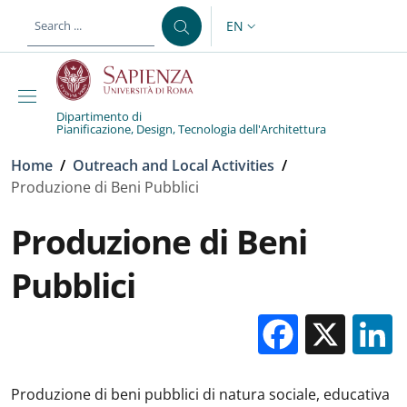
Skip to main content
Skip to footer content
EN
LANGUAGE SWITCHER: CURR
Dipartimento di
Pianificazione, Design, Tecnologia dell'Architettura
Breadcrumb
Home
/
Outreach and Local Activities
/
Produzione di Beni Pubblici
Produzione di Beni
Pubblici
Facebo
X
Produzione di beni pubblici di natura sociale, educativa