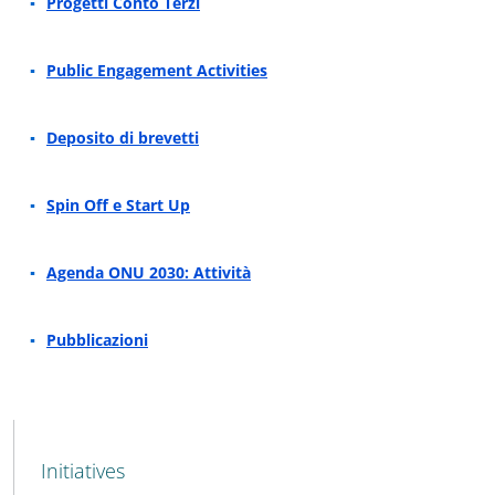
Progetti Conto Terzi
Public Engagement Activities
Deposito di brevetti
Spin Off e Start Up
Agenda ONU 2030: Attività
Pubblicazioni
MENU CEV SECOND NAVIGATION
Initiatives