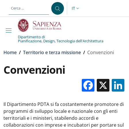
Salta al contenuto principale
Skip to footer content
IT
SELETTORE LINGUA: CURREN
Dipartimento di
Pianificazione, Design, Tecnologia dell'Architettura
Briciole di pane
Home
/
Territorio e terza missione
/
Convenzioni
Convenzioni
Facebo
X
Il Dipartimento PDTA si fa costantemente promotore di
programmi di sviluppo locale e nazionale con gli enti
territoriali e i ministeri, stabilendo accordi e
collaborazioni con imprese e incubatori per portare sul