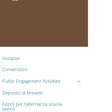
nkedIn
ENU CEV SECOND NAVIGATION
Iniziative
Convenzioni
Public Engagement Activities
Deposito di brevetti
Azioni per l'alternanza scuola-
lavoro