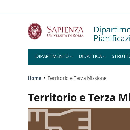
Slim to
Salta al contenuto principale
Skip to footer content
Dipartime
Pianificaz
DIPARTIMENTO
DIDATTICA
STRUTT
Briciole di pane
Home
/
Territorio e Terza Missione
Territorio e Terza M