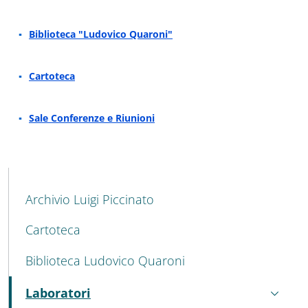
Biblioteca "Ludovico Quaroni"
Cartoteca
Sale Conferenze e Riunioni
MENU CEV SECOND NAVIGATION
Archivio Luigi Piccinato
Cartoteca
Biblioteca Ludovico Quaroni
Laboratori
Attivo