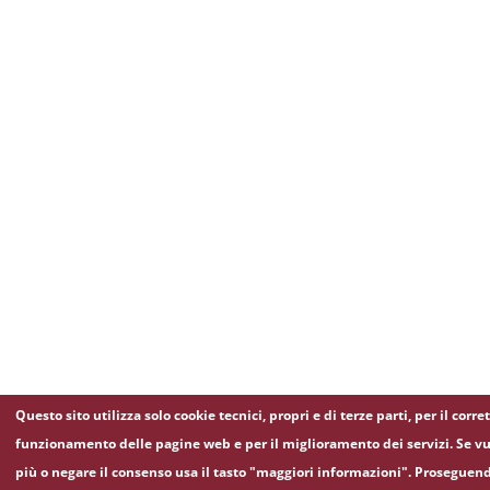
Questo sito utilizza solo cookie tecnici, propri e di terze parti, per il corre
funzionamento delle pagine web e per il miglioramento dei servizi. Se vu
più o negare il consenso usa il tasto "maggiori informazioni". Proseguen