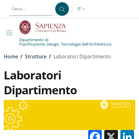
Salta al contenuto principale
Skip to footer content
IT
SELETTORE LINGUA: CURREN
Dipartimento di
Pianificazione, Design, Tecnologia dell'Architettura
Briciole di pane
Home
/
Strutture
/
Laboratori Dipartimento
Laboratori
Dipartimento
Facebo
X