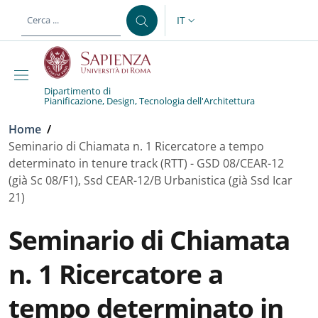
Salta al contenuto principale
Skip to footer content
IT
SELETTORE LINGUA: CURREN
Dipartimento di
Pianificazione, Design, Tecnologia dell'Architettura
Briciole di pane
Home
/
Seminario di Chiamata n. 1 Ricercatore a tempo
determinato in tenure track (RTT) - GSD 08/CEAR-12
(già Sc 08/F1), Ssd CEAR-12/B Urbanistica (già Ssd Icar
21)
Seminario di Chiamata
n. 1 Ricercatore a
tempo determinato in