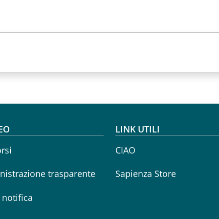
oter menu
EO
LINK UTILI
rsi
CIAO
istrazione trasparente
Sapienza Store
i notifica