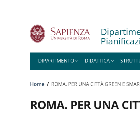
Slim to
Salta al contenuto principale
Skip to footer content
Dipartime
Pianificaz
DIPARTIMENTO
DIDATTICA
STRUTT
Briciole di pane
Home
/
ROMA. PER UNA CITTÀ GREEN E SMAR
ROMA. PER UNA CIT