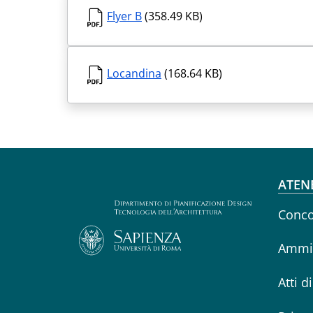
Flyer B
(358.49 KB)
Locandina
(168.64 KB)
Fo
ATEN
Conco
Ammin
Atti d