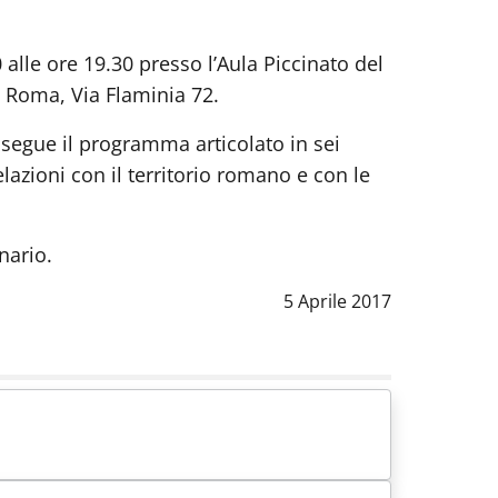
0 alle ore 19.30 presso l’Aula Piccinato del
i Roma, Via Flaminia 72.
osegue il programma articolato in sei
relazioni con il territorio romano e con le
nario.
Data notizia
:
5 Aprile 2017